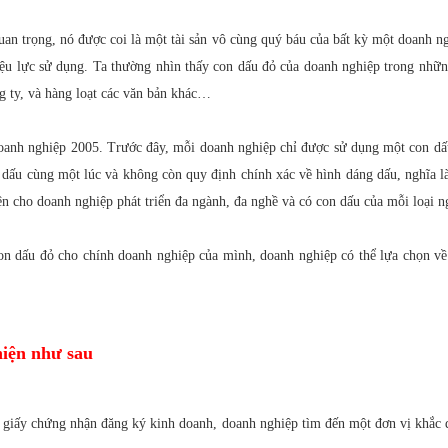
uan trọng, nó được coi là một tài sản vô cùng quý báu của bất kỳ một doanh n
hiệu lực sử dụng. Ta thường nhìn thấy con dấu đỏ của doanh nghiệp trong nhữ
g ty, và hàng loạt các văn bản khác…
oanh nghiệp 2005. Trước đây, mỗi doanh nghiệp chỉ được sử dụng một con dấu
dấu cùng một lúc và không còn quy định chính xác về hình dáng dấu, nghĩa là
iện cho doanh nghiệp phát triển đa ngành, đa nghề và có con dấu của mỗi loại 
con dấu đỏ cho chính doanh nghiệp của mình, doanh nghiệp có thể lựa chọn v
hiện như sau
ợc giấy chứng nhận đăng ký kinh doanh, doanh nghiệp tìm đến một đơn vị khắc