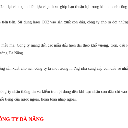
em lại cho bạn nhiều lựa chọn hơn, giúp bạn thuận lợi trong kinh doanh cũng
tiên tiến. Sử dụng laser CO2 vào sản xuất con dấu, công ty cho ra đời nhữ
 mẫu mã. Công ty mang đến các mẫu dấu hiện đại theo khổ vuông, tròn, dấu lo
trường Đà Nẵng.
ếng sản xuất cho nên công ty là một trong những nhà cung cấp con dấu rẻ nhấ
công ty nhận thông tin và kiểm tra nội dung đến khi bạn nhận con dấu chỉ vào
ổi tiếng của nước ngoài, hoàn toàn nhập ngoại.
ÔNG TY ĐÀ NẴNG