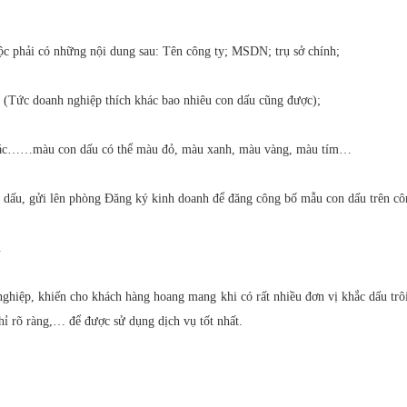
ộc phải có những nội dung sau: Tên công ty; MSDN; trụ sở chính;
u (Tức doanh nghiệp thích khác bao nhiêu con dấu cũng được);
m giác……màu con dấu có thể màu đỏ, màu xanh, màu vàng, màu tím…
dấu, gửi lên phòng Đăng ký kinh doanh để đăng công bố mẫu con dấu trên công
.
nghiệp, khiến cho khách hàng hoang mang khi có rất nhiều đơn vị khắc dấu tr
chỉ rõ ràng,… để được sử dụng dịch vụ tốt nhất.