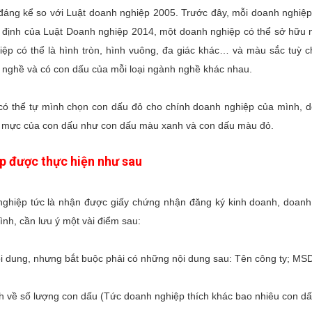
đáng kể so với Luật doanh nghiệp 2005. Trước đây, mỗi doanh nghiệ
y định của Luật Doanh nghiệp 2014, một doanh nghiệp có thể sở hữu 
ệp có thể là hình tròn, hình vuông, đa giác khác… và màu sắc tuỳ ch
a nghề và có con dấu của mỗi loại ngành nghề khác nhau.
 có thể tự mình chọn con dấu đỏ cho chính doanh nghiệp của mình, d
u mực của con dấu như con dấu màu xanh và con dấu màu đỏ.
p được thực hiện như sau
 nghiệp tức là nhận được giấy chứng nhận đăng ký kinh doanh, doanh
h, cần lưu ý một vài điểm sau:
i dung, nhưng bắt buộc phải có những nội dung sau: Tên công ty; MSD
nh về số lượng con dấu (Tức doanh nghiệp thích khác bao nhiêu con d