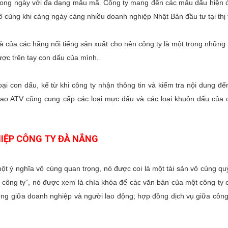
rong ngày với đa dạng mẫu mã. Công ty mang đến các mẫu dấu hiện đại
vô cùng khi càng ngày càng nhiều doanh nghiệp Nhật Bản đầu tư tại th
 của các hãng nổi tiếng sản xuất cho nên công ty là một trong những
ược trên tay con dấu của mình.
ại con dấu, kể từ khi công ty nhận thông tin và kiểm tra nội dung đế
Sao ATV cũng cung cấp các loại mực dấu và các loại khuôn dấu của 
IỆP CÔNG TY ĐÀ NẴNG
một ý nghĩa vô cùng quan trọng, nó được coi là một tài sản vô cùng q
 công ty”, nó được xem là chìa khóa để các văn bản của một công ty c
g giữa doanh nghiệp và người lao động; hợp đồng dịch vụ giữa công 