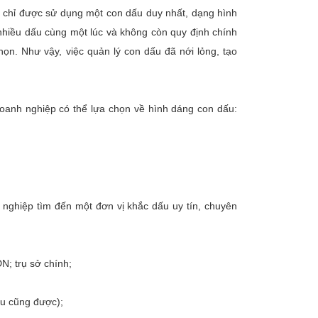
p chỉ được sử dụng một con dấu duy nhất, dạng hình
nhiều dấu cùng một lúc và không còn quy định chính
ọn. Như vậy, việc quản lý con dấu đã nới lỏng, tạo
oanh nghiệp có thể lựa chọn về hình dáng con dấu:
 nghiệp tìm đến một đơn vị khắc dấu uy tín, chuyên
N; trụ sở chính;
ấu cũng được);