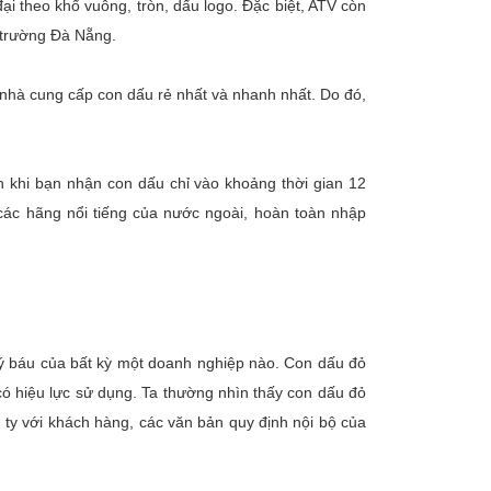
 theo khổ vuông, tròn, dấu logo. Đặc biệt, ATV còn
ị trường Đà Nẵng.
 nhà cung cấp con dấu rẻ nhất và nhanh nhất. Do đó,
n khi bạn nhận con dấu chỉ vào khoảng thời gian 12
các hãng nổi tiếng của nước ngoài, hoàn toàn nhập
uý báu của bất kỳ một doanh nghiệp nào. Con dấu đỏ
ó hiệu lực sử dụng. Ta thường nhìn thấy con dấu đỏ
ty với khách hàng, các văn bản quy định nội bộ của