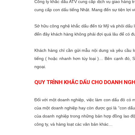
Công ty khắc dấu ATV cung cấp dịch vụ giao hàng t
cung cấp con dấu tiếng Nhật. Mang đến sự tiện lợi 
Sở hữu công nghệ khắc dấu đến từ Mỹ và phôi dấu là
đến đây khách hàng không phải đợi quá lâu để có đ
Khách hàng chỉ cần gửi mẫu nội dung và yêu cầu lo
tiếng ( hoặc nhanh hơn tùy loại )… Bên cạnh đó, 
ngoại.
QUY TRÌNH KHẮC DẤU CHO DOANH NGH
Đối với một doanh nghiệp, việc làm con dấu đỏ có 
của một doanh nghiệp hay còn được gọi là “con dấu
của doanh nghiệp trong những bản hợp đồng lao độn
công ty, và hàng loạt các văn bản khác…