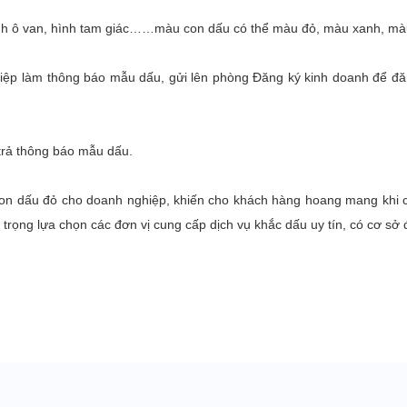
 hình ô van, hình tam giác……màu con dấu có thể màu đỏ, màu xanh, m
iệp làm thông báo mẫu dấu, gửi lên phòng Đăng ký kinh doanh để đăn
trả thông báo mẫu dấu.
 con dấu đỏ cho doanh nghiệp, khiến cho khách hàng hoang mang khi có
trọng lựa chọn các đơn vị cung cấp dịch vụ khắc dấu uy tín, có cơ sở đ