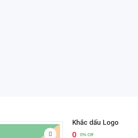
Khắc dấu Logo
0
0% Off