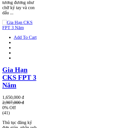
tương đương như
chữ ký tay và con
dấu ...
Add To Cart
Gia Hạn
CKS FPT 3
Năm
1,650,000 đ
2,907,000 đ
0% Off
(41)
Thủ tục đăng ký
đơn giản, nhận usb