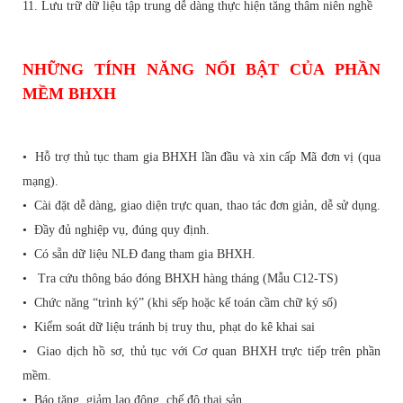
11. Lưu trữ dữ liệu tập trung dễ dàng thực hiện tăng thâm niên nghề
NHỮNG TÍNH NĂNG NỔI BẬT CỦA PHẦN
MỀM BHXH
• Hỗ trợ thủ tục tham gia BHXH lần đầu và xin cấp Mã đơn vị (qua
mạng).
• Cài đặt dễ dàng, giao diện trực quan, thao tác đơn giản, dễ sử dụng.
• Đầy đủ nghiệp vụ, đúng quy định.
• Có sẵn dữ liệu NLĐ đang tham gia BHXH.
• Tra cứu thông báo đóng BHXH hàng tháng (Mẫu C12-TS)
• Chức năng “trình ký” (khi sếp hoặc kế toán cầm chữ ký số)
• Kiểm soát dữ liệu tránh bị truy thu, phạt do kê khai sai
• Giao dịch hồ sơ, thủ tục với Cơ quan BHXH trực tiếp trên phần
mềm.
• Báo tăng, giảm lao động, chế độ thai sản.